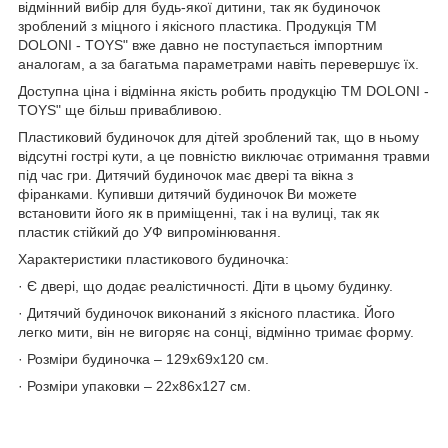
відмінний вибір для будь-якої дитини, так як будиночок
зроблений з міцного і якісного пластика. Продукція ТМ
DOLONI - TOYS" вже давно не поступається імпортним
аналогам, а за багатьма параметрами навіть перевершує їх.
Доступна ціна і відмінна якість робить продукцію ТМ DOLONI -
TOYS" ще більш привабливою.
Пластиковий будиночок для дітей зроблений так, що в ньому
відсутні гострі кути, а це повністю виключає отримання травми
під час гри. Дитячий будиночок має двері та вікна з
фіранками. Купивши дитячий будиночок Ви можете
встановити його як в приміщенні, так і на вулиці, так як
пластик стійкий до УФ випромінювання.
Характеристики пластикового будиночка:
· Є двері, що додає реалістичності. Діти в цьому будинку.
· Дитячий будиночок виконаний з якісного пластика. Його
легко мити, він не вигоряє на сонці, відмінно тримає форму.
· Розміри будиночка – 129х69х120 см.
· Розміри упаковки – 22х86х127 см.