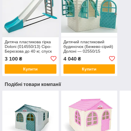
Дитяча пластикова гірка
Дитячий пластиковий
Doloni (014550/13) Сіро-
будиночок (Бежево-сірий)
Берюзова до 40 кг, спуск
Долоні — 02550/15
243 см.
3 100
4 040
₴
₴
Купити
Купити
Подібні товари компанії