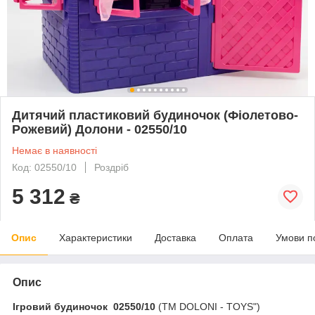
Дитячий пластиковий будиночок (Фіолетово-
Рожевий) Долони - 02550/10
Немає в наявності
Код: 02550/10
Роздріб
5 312
₴
Опис
Характеристики
Доставка
Оплата
Умови п
Опис
Ігровий будиночок 02550/10
(ТМ DOLONI - TOYS")