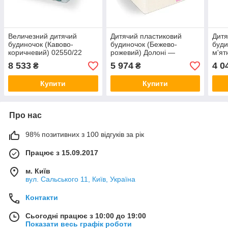
Величезний дитячий
Дитячий пластиковий
Дитя
будиночок (Кавово-
будиночок (Бежево-
буди
коричневий) 02550/22
рожевий) Долоні —
м'ят
02550/4
0255
8 533
5 974
4 0
₴
₴
Купити
Купити
Про нас
98% позитивних з 100 відгуків за рік
Працює з 15.09.2017
м. Київ
вул. Сальського 11, Київ, Україна
Контакти
Сьогодні працює з 10:00 до 19:00
Показати весь графік роботи