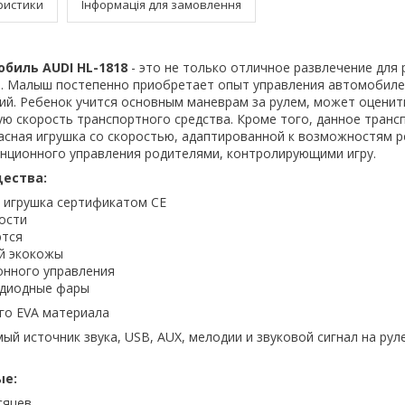
ристики
Інформація для замовлення
биль AUDI HL-1818
- это не только отличное развлечение для 
. Малыш постепенно приобретает опыт управления автомобиле
й. Ребенок учится основным маневрам за рулем, может оценит
ю скорость транспортного средства. Кроме того, данное транс
пасная игрушка со скоростью, адаптированной к возможностям ре
нционного управления родителями, контролирующими игру.
ества:
 игрушка сертификатом CE
ости
ются
ой экокожы
онного управления
одиодные фары
ого EVA материала
ый источник звука, USB, AUX, мелодии и звуковой сигнал на ру
ые:
сяцев