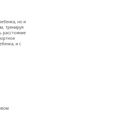
ребенка, но и
м, тренируя
ь расстояние
портное
бенка, и с
левом