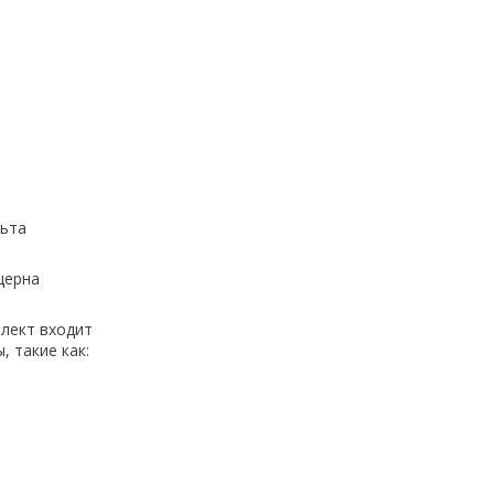
льта
церна
лект входит
 такие как: