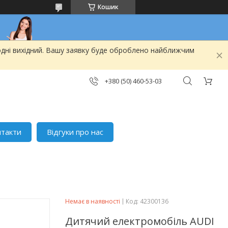
Кошик
одні вихідний. Вашу заявку буде оброблено найближчим
+380 (50) 460-53-03
нтакти
Відгуки про нас
Немає в наявності
Код:
42300136
Дитячий електромобіль AUDI