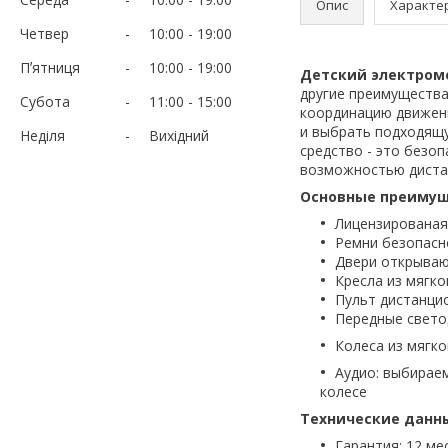
Опис
Характе
Четвер
10:00
19:00
Пʼятниця
10:00
19:00
Детский электромо
другие преимущества
Субота
11:00
15:00
координацию движени
и выбрать подходящу
Неділя
Вихідний
средство - это безо
возможностью диста
Основные преимущ
Лицензированая
Ремни безопасн
Двери открыва
Кресла из мягк
Пульт дистанци
Передные свет
Колеса из мягк
Аудио: выбираем
колесе
Технические данн
Гарантия: 12 ме