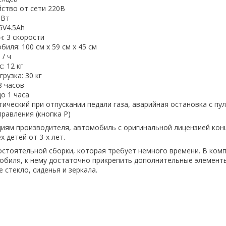
йство от сети 220В
 Вт
6V4.5Ah
: 3 скорости
иля: 100 см x 59 см x 45 см
 / ч
: 12 кг
рузка: 30 кг
8 часов
о 1 часа
ический при отпускании педали газа, аварийная остановка с пу
равления (кнопка P)
иям производителя, автомобиль с оригинальной лицензией кон
х детей от 3-х лет.
стоятельной сборки, которая требует немного времени. В комп
обиля, к нему достаточно прикрепить дополнительные элементы,
е стекло, сиденья и зеркала.