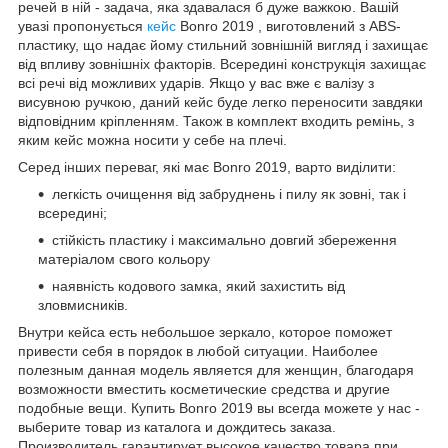
речей в ній - задача, яка здавалася б дуже важкою. Вашій
увазі пропонується
кейс
Bonro 2019 , виготовлений з ABS-
пластику, що надає йому стильний зовнішній вигляд і захищає
від впливу зовнішніх факторів. Всередині конструкція захищає
всі речі від можливих ударів. Якщо у вас вже є валізу з
висувною ручкою, даний кейс буде легко переносити завдяки
відповідним кріпленням. Також в комплект входить ремінь, з
яким кейс можна носити у себе на плечі.
Серед інших переваг, які має Bonro 2019, варто виділити:
легкість очищення від забруднень і пилу як зовні, так і
всередині;
стійкість пластику і максимально довгий збереження
матеріалом свого кольору
наявність кодового замка, який захистить від
зловмисників.
Внутри кейса есть небольшое зеркало, которое поможет
привести себя в порядок в любой ситуации. Наиболее
полезным данная модель является для женщин, благодаря
возможности вместить косметические средства и другие
подобные вещи. Купить Bonro 2019 вы всегда можете у нас -
выберите товар из каталога и дождитесь заказа.
Производитель гарантирует высокое качество товара при