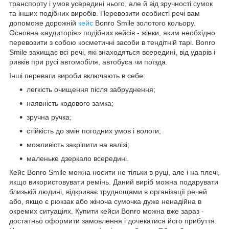
транспорту і умов усередині нього, але й від зручності сумок
та інших подібних виробів. Перевозити особисті речі вам
допоможе дорожній
кейс
Bonro Smile золотого кольору.
Основна «аудиторія» подібних кейсів - жінки, яким необхідно
перевозити з собою косметичні засоби в тендітній тарі. Bonro
Smile захищає всі речі, які знаходяться всередині, від ударів і
ривків при русі автомобіля, автобуса чи поїзда.
Інші переваги вироби включають в себе:
легкість очищення після забруднення;
наявність кодового замка;
зручна ручка;
стійкість до змін погодних умов і вологи;
можливість закріпити на валізі;
маленьке дзеркало всередині.
Кейс Bonro Smile можна носити не тільки в руці, але і на плечі,
якщо використовувати ремінь. Даний виріб можна подарувати
близькій людині, відкриває труднощами в організації речей
або, якщо є рюкзак або жіноча сумочка дуже ненадійна в
окремих ситуаціях. Купити кейси Bonro можна вже зараз -
достатньо оформити замовлення і дочекатися його прибуття.