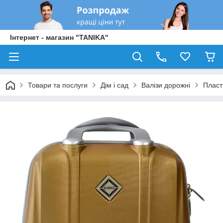
Інтернет - магазин "TANIKA"
Товари та послуги
Дім і сад
Валізи дорожні
Пласт