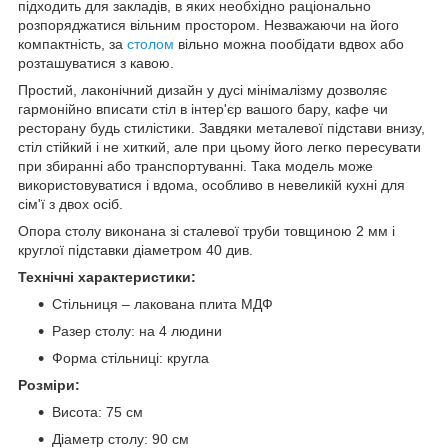
підходить для закладів, в яких необхідно раціонально
розпоряджатися вільним простором. Незважаючи на його
компактність, за
столом
вільно можна пообідати вдвох або
розташуватися з кавою.
Простий, лаконічний дизайн у дусі мінімалізму дозволяє
гармонійно вписати стіл в інтер'єр вашого бару, кафе чи
ресторану будь стилістики. Завдяки металевої підстави внизу,
стіл стійкий і не хиткий, але при цьому його легко пересувати
при збиранні або транспортуванні. Така модель може
використовуватися і вдома, особливо в невеликій кухні для
сім'ї з двох осіб.
Опора столу виконана зі сталевої труби товщиною 2 мм і
круглої підставки діаметром 40 див.
Технічні характеристики:
Стільниця – лакована плита МДФ
Разер столу: на 4 людини
Форма стільниці: кругла
Розміри:
Висота: 75 см
Діаметр столу: 90 см