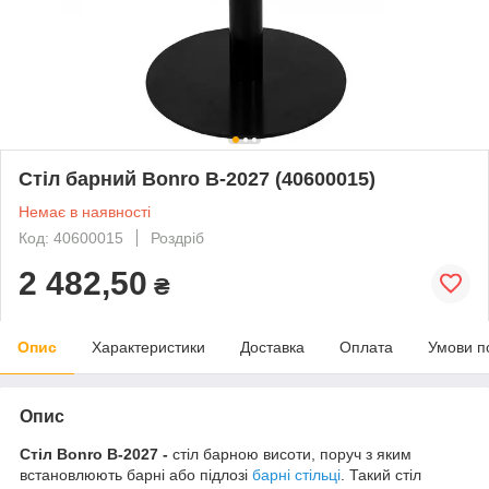
Стіл барний Bonro B-2027 (40600015)
Немає в наявності
Код: 40600015
Роздріб
2 482,50
₴
Опис
Характеристики
Доставка
Оплата
Умови п
Опис
Стіл Bonro B-2027 -
стіл барною висоти, поруч з яким
встановлюють барні або підлозі
барні стільці
. Такий стіл