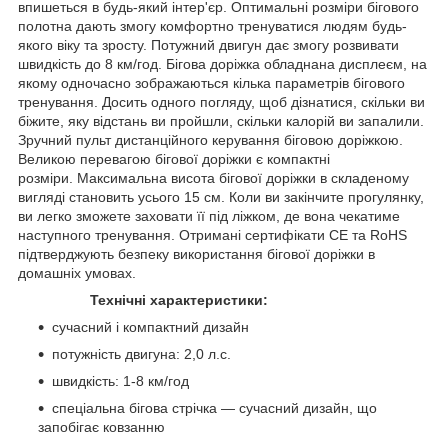
впишеться в будь-який інтер'єр. Оптимальні розміри бігового
полотна дають змогу комфортно тренуватися людям будь-
якого віку та зросту. Потужний двигун дає змогу розвивати
швидкість до 8 км/год. Бігова доріжка обладнана дисплеєм, на
якому одночасно зображаються кілька параметрів бігового
тренування. Досить одного погляду, щоб дізнатися, скільки ви
біжите, яку відстань ви пройшли, скільки калорій ви запалили.
Зручний пульт дистанційного керування біговою доріжкою.
Великою перевагою бігової доріжки є компактні
розміри. Максимальна висота бігової доріжки в складеному
вигляді становить усього 15 см. Коли ви закінчите прогулянку,
ви легко зможете заховати її під ліжком, де вона чекатиме
наступного тренування. Отримані сертифікати CE та RoHS
підтверджують безпеку використання бігової доріжки в
домашніх умовах.
Технічні характеристики:
сучасний і компактний дизайн
потужність двигуна: 2,0 л.с.
швидкість: 1-8 км/год
спеціальна бігова стрічка — сучасний дизайн, що
запобігає ковзанню