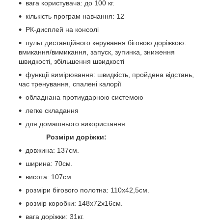
вага користувача: до 100 кг.
кількість програм навчання: 12
РК-дисплей на консолі
пульт дистанційного керування біговою доріжкою:
вмикання/вимикання, запуск, зупинка, зниження
швидкості, збільшення швидкості
функції вимірювання: швидкість, пройдена відстань,
час тренування, спалені калорії
обладнана протиударною системою
легке складання
для домашнього використання
Розміри доріжки:
довжина: 137см.
ширина: 70см.
висота: 107см.
розміри бігового полотна: 110x42,5см.
розмір коробки: 148x72x16см.
вага доріжки: 31кг.