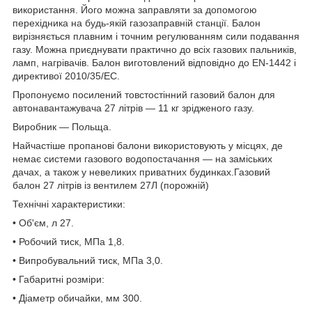
використання. Його можна заправляти за допомогою
перехідника на будь-якій газозаправній станції. Балон
вирізняється плавним і точним регулюванням сили подавання
газу. Можна приєднувати практично до всіх газових пальників,
ламп, нагрівачів. Балон виготовлений відповідно до EN-1442 і
директивої 2010/35/EC.
Пропонуємо посилений товстостінний газовий балон для
автонавантажувача 27 літрів — 11 кг зрідженого газу.
Виробник — Польща.
Найчастіше пропанові балони використовують у місцях, де
немає системи газового водопостачання — на заміських
дачах, а також у невеликих приватних будинках.Газовий
балон 27 літрів із вентилем 27Л (порожній)
Технічні характеристики:
• Об'єм, л 27.
• Робочий тиск, МПа 1,8.
• Випробувальний тиск, МПа 3,0.
• Габаритні розміри:
• Діаметр обичайки, мм 300.