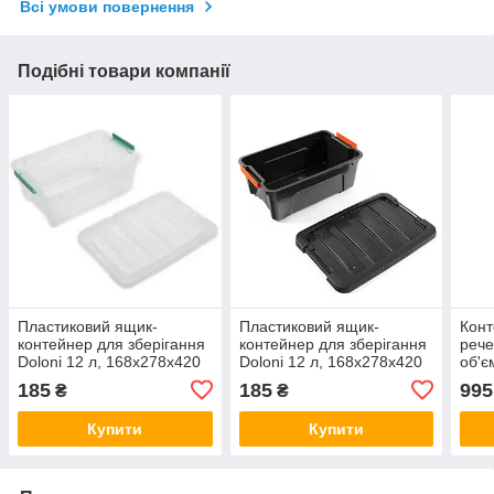
Всі умови повернення
Подібні товари компанії
Пластиковий ящик-
Пластиковий ящик-
Конт
контейнер для зберігання
контейнер для зберігання
рече
Doloni 12 л, 168x278x420
Doloni 12 л, 168x278x420
об'є
мм, Прозорий
мм, Чорний
51,2
185
185
995
₴
₴
Купити
Купити