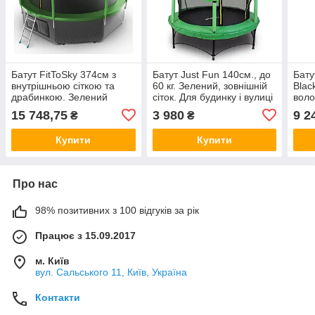
Батут FitToSky 374см з
Батут Just Fun 140см., до
Бату
внутрішньою сіткою та
60 кг. Зелений, зовнішній
Blac
драбинкою. Зелений
сіток. Для будинку і вулиці
воло
15 748,75
3 980
9 2
₴
₴
Купити
Купити
Про нас
98% позитивних з 100 відгуків за рік
Працює з 15.09.2017
м. Київ
вул. Сальського 11, Київ, Україна
Контакти