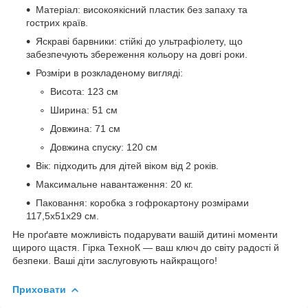
Матеріал: високоякісний пластик без запаху та
гострих країв.
Яскраві барвники: стійкі до ультрафіолету, що
забезпечують збереження кольору на довгі роки.
Розміри в розкладеному вигляді:
Висота: 123 см
Ширина: 51 см
Довжина: 71 см
Довжина спуску: 120 см
Вік: підходить для дітей віком від 2 років.
Максимальне навантаження: 20 кг.
Паковання: коробка з гофрокартону розмірами
117,5х51х29 см.
Не проґавте можливість подарувати вашій дитині моменти
щирого щастя. Гірка ТехноК — ваш ключ до світу радості й
безпеки. Ваші діти заслуговують найкращого!
Приховати