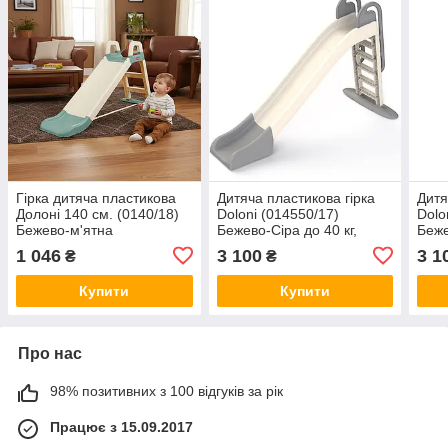
Гірка дитяча пластикова
Дитяча пластикова гірка
Дитя
Долоні 140 см. (0140/18)
Doloni (014550/17)
Dolo
Бежево-м'ятна
Бежево-Сіра до 40 кг,
Беже
спуск 243 см.
спус
1 046
3 100
3 1
₴
₴
Купити
Купити
Про нас
98% позитивних з 100 відгуків за рік
Працює з 15.09.2017