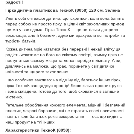
радості!
Гірка дитяча пластикова ТехноК (8058) 120 см. Зелена
Уявіть собі очі вашої дитини, що іскриться, коли вона бачить
перед собою не просто гірку, а цілий світ захопливих пригод
прямо у вас вдома. Гірка ТехноК — це не тільки джерело
веселощів, але й безпеки, адже ми врахували всі потреби та
турботи батьків.
Кожна дитина мріє кататися без перерви! І нехай влітку ця
радість чекатиме на його на свіжому повітрі, взимку гірка не
поступиться своєму місцю та легко переїде в кімнату. А ви,
дивлячись на малюка, що грає, поринете у світ дитячої
наївності та щирого захоплення.
І що особливо важливо: на відміну від багатьох інших гірок,
гірка ТехноК заощаджує простір! Лише кілька простих рухів —
і вона складена, готова до того, щоб сховатися в затишне
містечко.
Ретельне оброблення кожного елемента, міцний і безпечний
пластик, яскраві барвники, які не втратять своєї насиченості
навіть після багатьох років використання — ось що виділяє
наш продукт на тлі інших.
Характеристики ТехноК (8058):