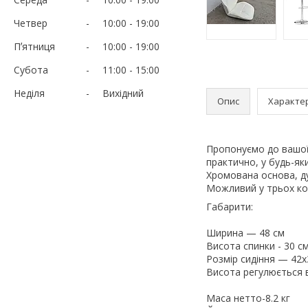
Четвер
10:00
19:00
Пʼятниця
10:00
19:00
Субота
11:00
15:00
Неділя
Вихідний
Опис
Характе
Пропонуємо до вашої 
практично, у будь-яки
Хромована основа, ду
Можливий у трьох кол
Габарити:
Ширина — 48 см
Висота спинки - 30 с
Розмір сидіння — 42x
Висота регулюється в
Маса нетто-8.2 кг