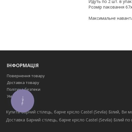
Йдуть по 2 шт. в упак
Розмір паковання 67x
Максимальне навант
ІНФОРМАЦІЯ
Повернення товару
Доставка товару
Політика безпеки
Умови угоди
КНОПКА
ЗВ'ЯЗКУ
Купити Барний стілець, барне крісло Castel (Sevila) Білий, Ви
Доставка Барний стілець, барне крісло Castel (Sevila) Білий п