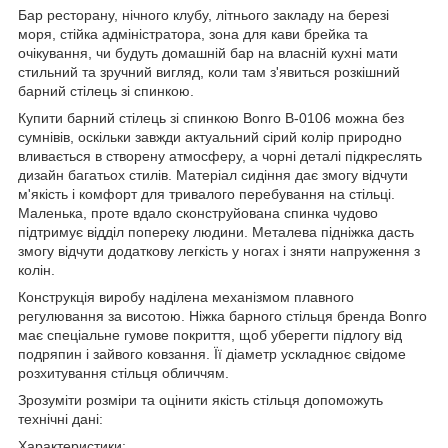
Бар ресторану, нічного клубу, літнього закладу на березі
моря, стійка адміністратора, зона для кави брейка та
очікування, чи будуть домашній бар на власній кухні мати
стильний та зручний вигляд, коли там з'явиться розкішний
барний стілець зі спинкою.
Купити барний стілець зі спинкою Bonro B-0106 можна без
сумнівів, оскільки завжди актуальний сірий колір природно
вливається в створену атмосферу, а чорні деталі підкреслять
дизайн багатьох стилів. Матеріал сидіння дає змогу відчути
м'якість і комфорт для тривалого перебування на стільці.
Маленька, проте вдало сконструйована спинка чудово
підтримує відділ попереку людини. Металева підніжка дасть
змогу відчути додаткову легкість у ногах і зняти напруження з
колін.
Конструкція виробу наділена механізмом плавного
регулювання за висотою. Ніжка барного стільця бренда Bonro
має спеціальне гумове покриття, щоб уберегти підлогу від
подряпин і зайвого ковзання. Її діаметр ускладнює свідоме
розхитування стільця обличчям.
Зрозуміти розміри та оцінити якість стільця допоможуть
технічні дані:
Характеристики: