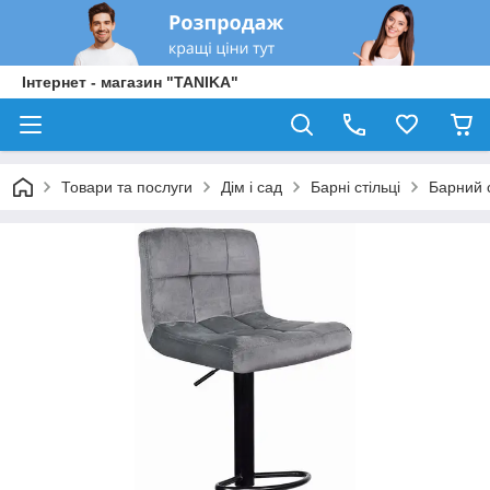
Інтернет - магазин "TANIKA"
Товари та послуги
Дім і сад
Барні стільці
Барний 