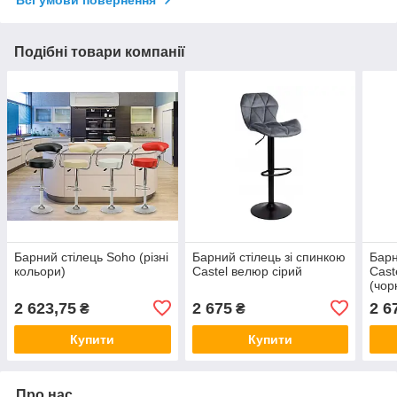
Всі умови повернення
Подібні товари компанії
Барний стілець Soho (різні
Барний стілець зі спинкою
Барн
кольори)
Castel велюр сірий
Cast
(чор
2 623,75
2 675
2 6
₴
₴
Купити
Купити
Про нас