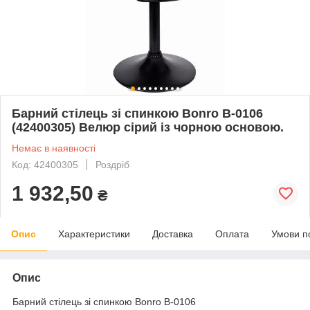
Барний стілець зі спинкою Bonro B-0106
(42400305) Велюр сірий із чорною основою.
Немає в наявності
Код: 42400305
Роздріб
1 932,50
₴
Опис
Характеристики
Доставка
Оплата
Умови п
Опис
Барний стілець зі спинкою Bonro B-0106