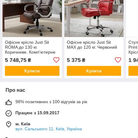
Офісне крісло Just Sit
Офісне крісло Just Sit
Стул
ROMA до 130 кг.
MAX до 120 кг. Червоний
Print
Коричневе. Комп'ютерне
Кріс
крісло ROMA
комп
5 748,75
5 375
1 9
₴
₴
Купити
Купити
Про нас
98% позитивних з 100 відгуків за рік
Працює з 15.09.2017
м. Київ
вул. Сальського 11, Київ, Україна