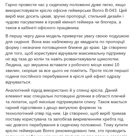
Гарно провести час у сидячому положенні дуже легко, якщо
використовувати крісло офісне геймерське Bonro B-043. Цей
виріб має досить цікаві, зручні пропорції, стильний дизайн і
чудово пасуватиме в ігровій кімнаті геймера чи блогера, а
також в кабінеті офісного працівника.
В першу чергу дана модель привертає увагу своєю подушкою
для сидіння. Вона має наближену до квадрата по пропорції
форму і незначне потовщення ближче до краю. Це створено
для того, щоб користувачі відчували максимальну підтримку
ніг від таза до колін та навіть розвантажували щиколотки.
Людина, що змушена вставати з робочого місця кожні 10
хвилин, скоріше за все цього не помітить. Проте після першої
години постійного перебування в кріслі цей ефект одразу
відчувається.
Аналогічний підхід використано й у спинці крісла. Даний
елемент має спеціальні потовщені ділянки в області плечей
та лопаток, щоб якісніше підтримувати спину. Також мається
гарний підголівник з дещо випуклою формою та
технологічний отвір під ним. Це створено, щоб виріб тримав
поставу користувача та запобігав викривленням хребта під
час довгого перебування в сидячому положенні. Тому купити
крісло геймерське Bonro рекомендовано тим, хто проводить