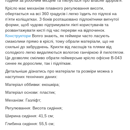
години за робочим місцем та піклується про власне здоров’я.
Крісло має механізм плавного регулювання висоти,
обертається на всі 360 градусів і легко їздить по підлозі на
п’яти коліщатках. З боків розташовано підлокітники вигнутої
форми, щоб чудово підтримувати лікті користувачів та
розвантажувати кисті під час перерви на відпочинок.
Конструктори
Bonro знають, як геймери часто ласують
смаколики прямо в кріслі, тому обрали матеріали, що не
схильні до забруднень. Крихти від ласощів та плями від
солодкого легко видаляються вологою ганчіркою й пилотягом.
Це дозволяє сміливо обрати геймерське крісло офісне B-043
синее як дорослим, так і підліткам.
Детальніше дізнатись про матеріали та розміри можна з
наступних технічних даних:
Матеріал оббивки: екошкіра;
Матеріал основи: пластик;
Механізм: Газліфт;
Регулювання: Висота сидіння;
Ширина сидіння: 41,5 см;
Глибина сидіння: 55,5 см;