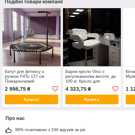
Подібні товари компанії
Батут для фітнесу з
Барне крісло Vinci з
Біго
ручкою FitTo 127 см.
регулюванням висоти, до
Музи
Помаранчевий
100 кг. Крісло для
візажиста. Білий
2 998,75
4 323,75
1 1
₴
₴
Купити
Купити
Про нас
98% позитивних з 100 відгуків за рік