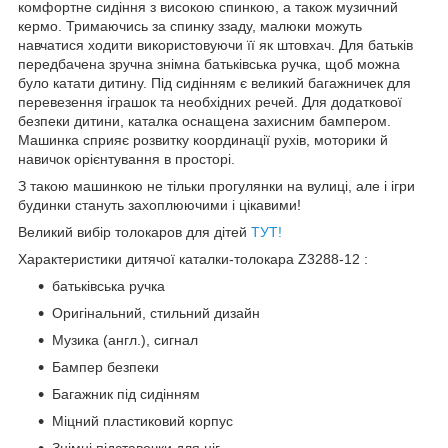
комфортне сидіння з високою спинкою, а також музичний
кермо. Тримаючись за спинку ззаду, малюки можуть
навчатися ходити використовуючи її як штовхач. Для батьків
передбачена зручна знімна батьківська ручка, щоб можна
було катати дитину. Під сидінням є великий багажничек для
перевезення іграшок та необхідних речей. Для додаткової
безпеки дитини, каталка оснащена захисним бампером.
Машинка сприяє розвитку координації рухів, моторики й
навичок орієнтування в просторі.
З такою машинкою не тільки прогулянки на вулиці, але і ігри
будинки стануть захоплюючими і цікавими!
Великий вибір толокаров для дітей
ТУТ!
Характеристики дитячої каталки-толокара Z3288-12 :
батьківська ручка
Оригінальний, стильний дизайн
Музика (англ.), сигнал
Бампер безпеки
Багажник під сидінням
Міцний пластиковий корпус
Знімні підставочки для ніг