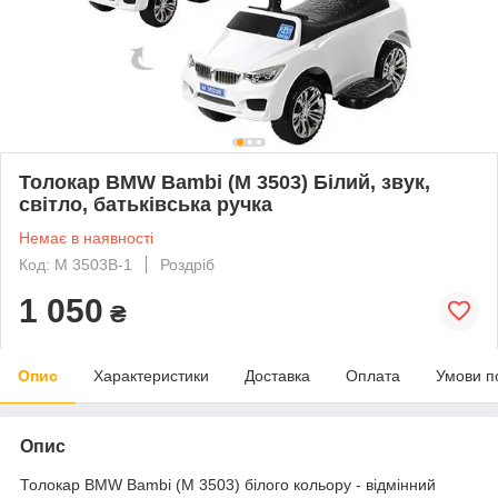
Толокар BMW Bambi (M 3503) Білий, звук,
світло, батьківська ручка
Немає в наявності
Код: M 3503B-1
Роздріб
1 050
₴
Опис
Характеристики
Доставка
Оплата
Умови п
Опис
Толокар BMW Bambi (M 3503) білого кольору - відмінний