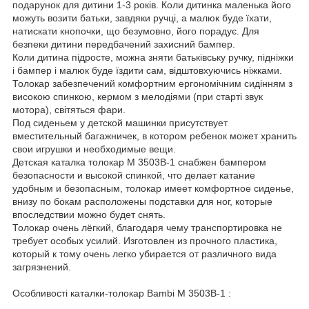
подарунок для дитини 1-3 років. Коли дитинка маленька його
можуть возити батьки, завдяки ручці, а малюк буде їхати,
натискати кнопочки, що безумовно, його порадує. Для
безпеки дитини передбачений захисний бампер.
Коли дитина підросте, можна зняти батьківську ручку, підніжки
і бампер і малюк буде їздити сам, відштовхуючись ніжками.
Толокар забезпечений комфортним ергономічним сидінням з
високою спинкою, кермом з мелодіями (при старті звук
мотора), світяться фари.
Под сиденьем у детской машинки присутствует
вместительный багажничек, в котором ребенок может хранить
свои игрушки и необходимые вещи.
Детская каталка толокар M 3503В-1 снабжен бампером
безопасности и высокой спинкой, что делает катание
удобным и безопасным, толокар имеет комфортное сиденье,
внизу по бокам расположены подставки для ног, которые
впоследствии можно будет снять.
Толокар очень лёгкий, благодаря чему транспортировка не
требует особых усилий. Изготовлен из прочного пластика,
который к тому очень легко убирается от различного вида
загрязнений.
Особливості каталки-толокар Bambi M 3503В-1 :