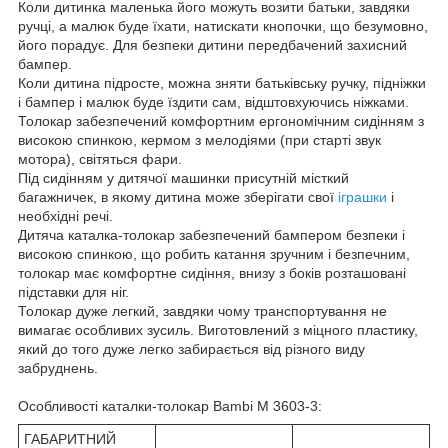
Коли дитинка маленька його можуть возити батьки, завдяки
ручці, а малюк буде їхати, натискати кнопочки, що безумовно,
його порадує. Для безпеки дитини передбачений захисний
бампер.
Коли дитина підросте, можна зняти батьківську ручку, підніжки
і бампер і малюк буде їздити сам, відштовхуючись ніжками.
Толокар забезпечений комфортним ергономічним сидінням з
високою спинкою, кермом з мелодіями (при старті звук
мотора), світяться фари.
Під сидінням у дитячої машинки присутній місткий
багажничек, в якому дитина може зберігати свої
іграшки
і
необхідні речі.
Дитяча каталка-толокар забезпечений бампером безпеки і
високою спинкою, що робить катання зручним і безпечним,
толокар має комфортне сидіння, внизу з боків розташовані
підставки для ніг.
Толокар дуже легкий, завдяки чому транспортування не
вимагає особливих зусиль. Виготовлений з міцного пластику,
який до того дуже легко забирається від різного виду
забруднень.
Особливості каталки-толокар Bambi M 3603-3:
ГАБАРИТНИЙ