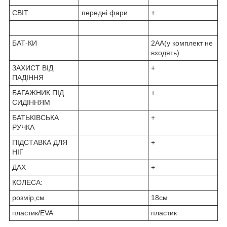
СВІТ
передні фари
+
БАТ-КИ
2АА(у комплект не
входять)
ЗАХИСТ ВІД
+
ПАДІННЯ
БАГАЖНИК ПІД
+
СИДІННЯМ
БАТЬКІВСЬКА
+
РУЧКА
ПІДСТАВКА ДЛЯ
+
НІГ
ДАХ
+
КОЛЕСА:
розмір,см
18см
пластик/EVA
пластик