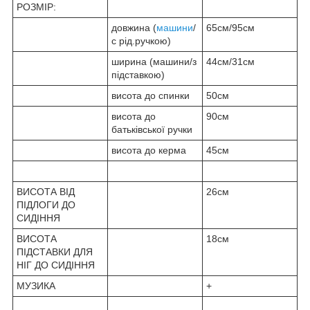
РОЗМІР:
довжина (
машини
/
65см/95см
с рід.ручкою)
ширина (машини/з
44см/31см
підставкою)
висота до спинки
50см
висота до
90см
батьківської ручки
висота до керма
45см
ВИСОТА ВІД
26см
ПІДЛОГИ ДО
СИДІННЯ
ВИСОТА
18см
ПІДСТАВКИ ДЛЯ
НІГ ДО СИДІННЯ
МУЗИКА
+